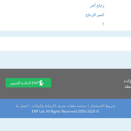
زجاج آخر
كسر الزجاج
1
ؤكدة
ENF لإعادة التدوير
طة.
شروط الاستخدام
|
سياسة ملفات تعريف الارتباط والبيانات
|
اتصل بنا
© 2005-2026 ENF Ltd. All Rights Reserved