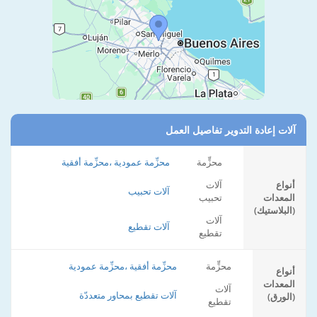
آلات إعادة التدوير تفاصيل العمل
محزٍّمة
محزِّمة عمودية ،محزِّمة أفقية
أنواع
آلات
آلات تحبيب
المعدات
تحبيب
(البلاستيك)
آلات
آلات تقطيع
تقطيع
محزٍّمة
محزِّمة أفقية ،محزِّمة عمودية
أنواع
المعدات
آلات
آلات تقطيع بمحاور متعددّة
(الورق)
تقطيع