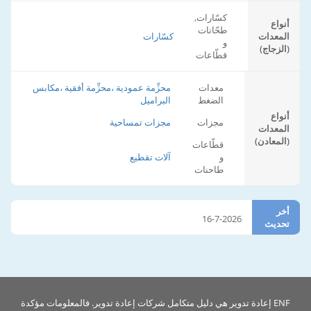
كسّارات,
أنواع
طحّانات
المعدات
كسّارات
و
(الزجاج)
قطّاعات
معدات
محزِّمة عمودية ،محزِّمة أفقية ،مكابس
الضغط
البراميل
أنواع
مجزات
مجزات تمساحية
المعدات
(المعادن)
قطّاعات
و
آلات تقطيع
طاحنات
أخر
16-7-2026
تحديث
ENF إعادة تدوير هي دليل متكامل شركات إعادة تدوير. فالمعلومات مؤكدة