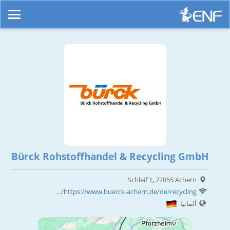
Bürck Rohstoffhandel & Recycling GmbH
Schleif 1, 77855 Achern
https://www.buerck-achern.de/de/recycling/...
ألمانيا