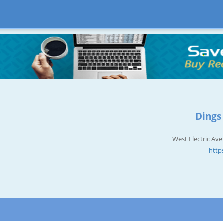
Dings
http