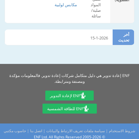
المواد
مكابس لولبية
صلبة/
سائلة
أخر
15-1-2026
تحديث
ENF إعادة تدوير هي دليل متكامل شركات إعادة تدوير. فالمعلومات مؤكدة
ومصنفة ومترابطة.
ENF لإعادة التدوير
ENF للطاقة الشمسية
شروط الاستخدام
|
سياسة ملفات تعريف الارتباط والبيانات
|
اتصل بنا
|
حاسوب مكتبي
© 2005-2026 ENF Ltd. All Rights Reserved