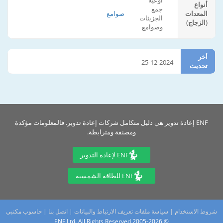
أوعية
أنواع
جمع
المعدات
صوامع
الجزيئات
(الزجاج)
وصوامع
أخر
25-12-2024
تحديث
ENF إعادة تدوير هي دليل متكامل شركات إعادة تدوير. فالمعلومات مؤكدة
ومصنفة ومترابطة.
ENF لإعادة التدوير
ENF للطاقة الشمسية
شروط الاستخدام
|
سياسة ملفات تعريف الارتباط والبيانات
|
اتصل بنا
|
حاسوب مكتبي
© 2005-2026 ENF Ltd. All Rights Reserved