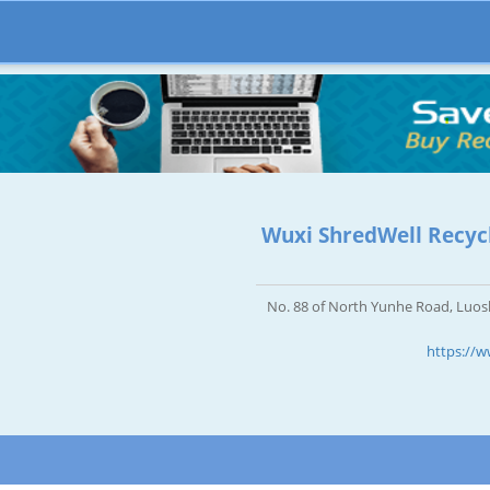
Wuxi ShredWell Recycl
No. 88 of North Yunhe Road, Luos
https://w