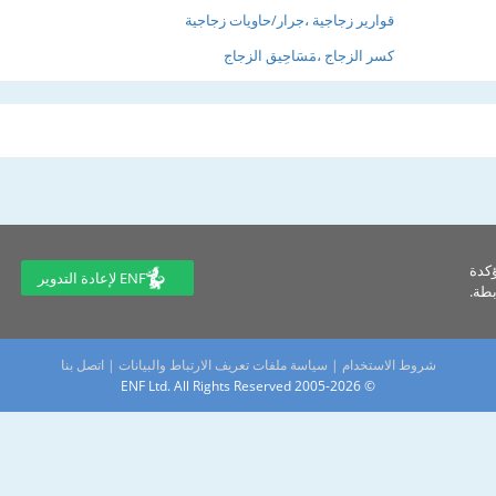
قوارير زجاجية ،جرار/حاويات زجاجية
كسر الزجاج ،مَسَاحِيق الزجاج
ؤكدة
ENF لإعادة التدوير
طة.
شروط الاستخدام
|
سياسة ملفات تعريف الارتباط والبيانات
|
اتصل بنا
© 2005-2026 ENF Ltd. All Rights Reserved