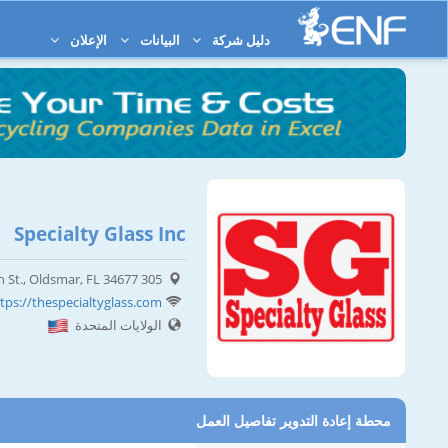
دليل شركة
البيانات
الإعلان
Specialty Glass Inc
305 Marlborough St., Oldsmar, FL 34677
tps://thespecialtyglass.com
الولايات المتحدة
محطة إعادة التدوير تفاصيل العمل