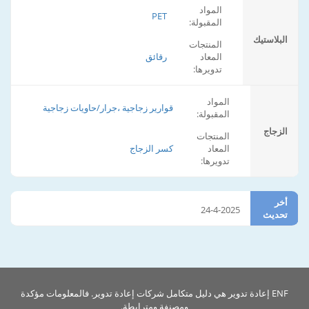
المواد
PET
المقبولة:
البلاستيك
المنتجات
المعاد
رقائق
تدويرها:
المواد
قوارير زجاجية ،جرار/حاويات زجاجية
المقبولة:
الزجاج
المنتجات
المعاد
كسر الزجاج
تدويرها:
أخر
24-4-2025
تحديث
ENF إعادة تدوير هي دليل متكامل شركات إعادة تدوير. فالمعلومات مؤكدة
ومصنفة ومترابطة.