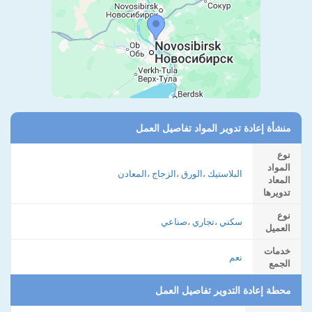
منشأة إعادة تدوير المواد تفاصيل العمل
نوع
المواد
البلاستيك ،الورق ،الزجاج ،المعادن
المعاد
تدويرها
نوع
سكني ،تجاري ،صناعي
العميل
خدمات
نعم
الجمع
محطة إعادة التدوير تفاصيل العمل